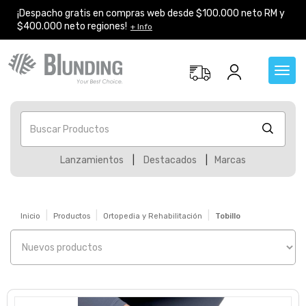
¡Despacho gratis en compras web desde $100.000 neto RM y
$400.000 neto regiones!
+ Info
Toggl
navig
Buscar Productos
Lanzamientos
|
Destacados
|
Marcas
Inicio
Productos
Ortopedia y Rehabilitación
Tobillo