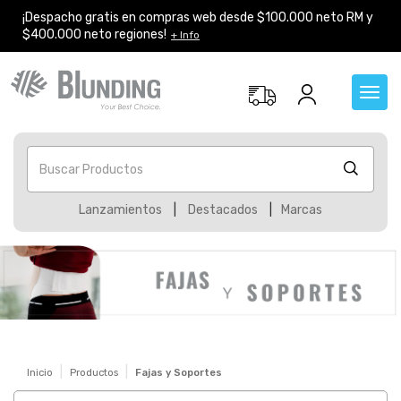
¡Despacho gratis en compras web desde $100.000 neto RM y
$400.000 neto regiones!
+ Info
Toggl
navig
Buscar Productos
Lanzamientos
|
Destacados
|
Marcas
Inicio
Productos
Fajas y Soportes