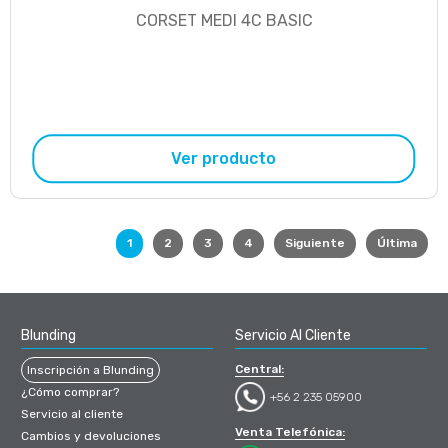
CORSET MEDI 4C BASIC
Ver producto
1
2
3
4
Siguiente
Última
Blunding
Servicio Al Cliente
Central:
Inscripción a Blunding
¿Cómo comprar?
+56 2 235 05900
Servicio al cliente
Venta Telefónica:
Cambios y devoluciones