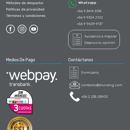
Whatsapp
Métodos de despacho
Políticas de privacidad
+56 9 5414 3134
Términos y condiciones
+56 9 9324 2102
+56 9 9409 9137
Ayúdanos a mejorar
Dejanos tu opinión
Medios De Pago
Contáctanos
Formulario
contacto@blunding.com
+56 2 235 05900