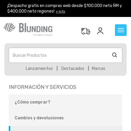
¡Despacho gratis en compras web desde $100.000 neto RM y
$400.000 neto regiones!
+ Info
Toggl
navig
Buscar Productos
Lanzamientos
|
Destacados
|
Marcas
INFORMACIÓN Y SERVICIOS
¿Cómo comprar?
Cambios y devoluciones