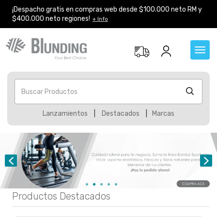
¡Despacho gratis en compras web desde $100.000 neto RM y
$400.000 neto regiones!
+ Info
Toggl
navig
Buscar Productos
Lanzamientos
|
Destacados
|
Marcas
1
2
3
4
5
Productos Destacados