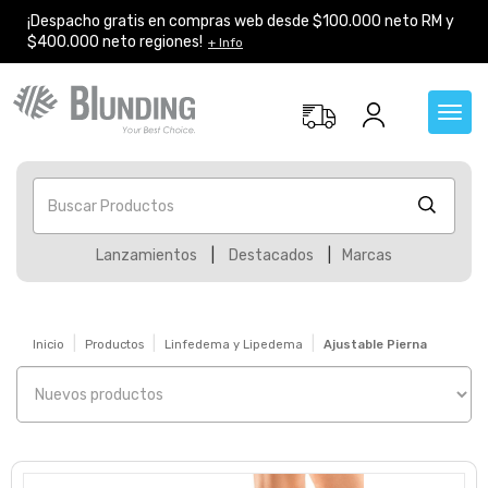
¡Despacho gratis en compras web desde $100.000 neto RM y
$400.000 neto regiones!
+ Info
Toggl
navig
Buscar Productos
Lanzamientos
|
Destacados
|
Marcas
Inicio
Productos
Linfedema y Lipedema
Ajustable Pierna