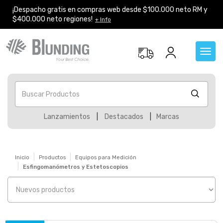
¡Despacho gratis en compras web desde $100.000 neto RM y
$400.000 neto regiones!
+ Info
Toggl
navig
Buscar Productos
Lanzamientos
|
Destacados
|
Marcas
Inicio
Productos
Equipos para Medición
Esfingomanómetros y Estetoscopios