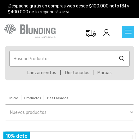
¡Despacho gratis en compras web desde $100.000 neto RM y
$400.000 neto regiones!
+ Info
Toggl
navig
Buscar Productos
Lanzamientos
|
Destacados
|
Marcas
Inicio
Productos
Destacados
10% dcto