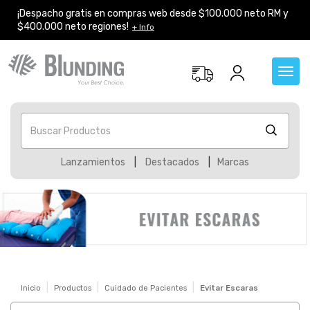
¡Despacho gratis en compras web desde $100.000 neto RM y
$400.000 neto regiones!
+ Info
Toggl
navig
Buscar Productos
Lanzamientos
|
Destacados
|
Marcas
Inicio
Productos
Cuidado de Pacientes
Evitar Escaras