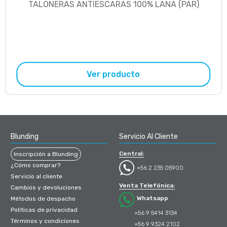
TALONERAS ANTIESCARAS 100% LANA (PAR)
Ver producto
Blunding
Servicio Al Cliente
Central:
Inscripción a Blunding
¿Cómo comprar?
+56 2 235 05900
Servicio al cliente
Venta Telefónica:
Cambios y devoluciones
Whatsapp
Métodos de despacho
Políticas de privacidad
+56 9 5414 3134
Términos y condiciones
+56 9 9324 2102